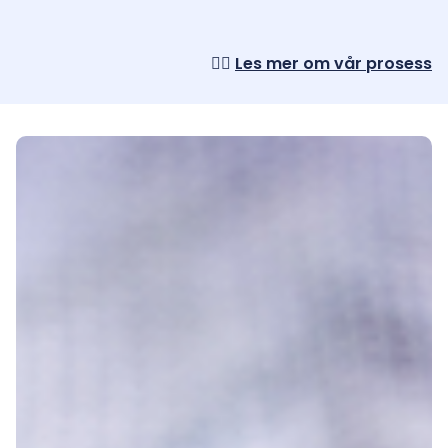
👉🏼
Les mer om vår prosess