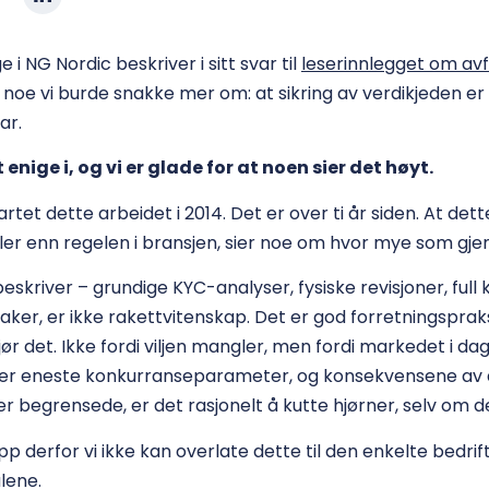
e i NG Nordic beskriver i sitt svar til
leserinnlegget om avf
, noe vi burde snakke mer om: at sikring av verdikjeden er
ar.
t enige i, og vi er glade for at noen sier det høyt.
rtet dette arbeidet i 2014. Det er over ti år siden. At dett
ler enn regelen i bransjen, sier noe om hvor mye som gjen
skriver – grundige KYC-analyser, fysiske revisjoner, full 
ker, er ikke rakettvitenskap. Det er god forretningspraksi
ør det. Ikke fordi viljen mangler, men fordi markedet i da
s er eneste konkurranseparameter, og konsekvensene av å
r begrensede, er det rasjonelt å kutte hjørner, selv om de
p derfor vi ikke kan overlate dette til den enkelte bedrifts
lene.