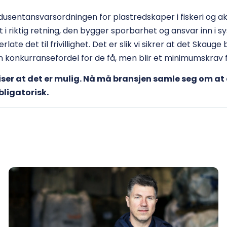
usentansvarsordningen for plastredskaper i fiskeri og ak
itt i riktig retning, den bygger sporbarhet og ansvar inn i 
late det til frivillighet. Det er slik vi sikrer at det Skauge
en konkurransefordel for de få, men blir et minimumskrav f
iser at det er mulig. Nå må bransjen samle seg om at
bligatorisk.