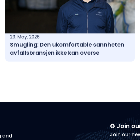
29. May, 2026
Smugling: Den ukomfortable sannheten
avfallsbransjen ikke kan overse
♻️ Join ou
Join our ne
g and