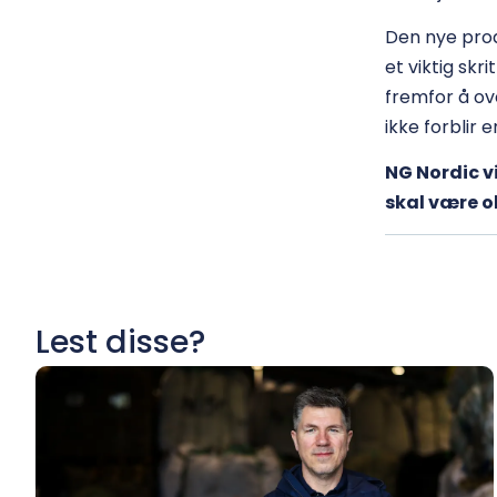
Den nye prod
et viktig skr
fremfor å over
ikke forblir 
NG Nordic v
skal være o
Lest disse?