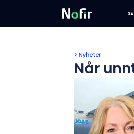
Su
> Nyheter
Når unnt