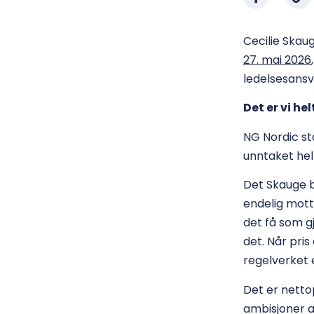
Cecilie Skaug
27. mai 2026
ledelsesansv
Det er vi hel
NG Nordic sta
unntaket hel
Det Skauge be
endelig motta
det få som gj
det. Når pri
regelverket e
Det er nettop
ambisjoner a