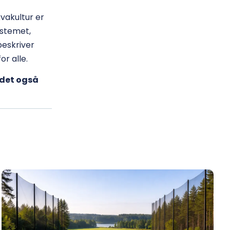
vakultur er
systemet,
 beskriver
or alle.
 det også