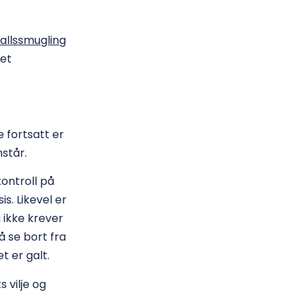
allssmugling
 et
e fortsatt er
står.
kontroll på
s. Likevel er
g ikke krever
 se bort fra
t er galt.
 vilje og