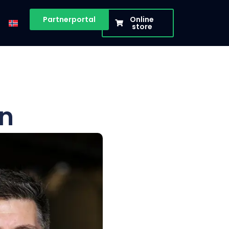
Partnerportal
Online
store
en