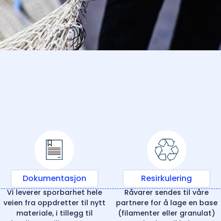
Dokumentasjon
Resirkulering
Vi leverer sporbarhet hele
Råvarer sendes til våre
veien fra oppdretter til nytt
partnere for å lage en base
materiale, i tillegg til
(filamenter eller granulat)