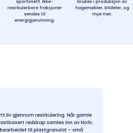
sportsnett. Ikke-
brukes i produksjon av
resirkulerbare fraksjoner
hagemøbler, bildeler, og
sendes til
mye mer.
energigjenvinning.
tt liv gjennom resirkulering. Når gamle
lastbasert redskap samles inn av Nofir,
g bearbeidet til plastgranulat – små