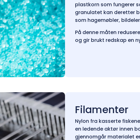
plastkorn som fungerer s
granulatet kan deretter br
som hagemøbler, bildeler,
På denne måten reduserer 
og gir brukt redskap en n
Filamenter
Nylon fra kasserte fiskenet
en ledende aktør innen bæ
gjennomgår materialet en