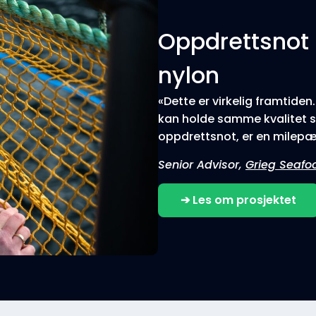
Oppdrettsnot 
nylon
«Dette er virkelig framtide
kan holde samme kvalitet s
oppdrettsnot, er en milepæ
Senior Advisor,
Grieg Seafo
➔ Les om prosjektet