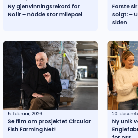
Ny gjenvinningsrekord for
Første s
Nofir – nådde stor milepæl
solgt: – U
siden
5. februar, 2026
20. desemb
Se film om prosjektet Circular
Ny unik v
Fish Farming Net!
Englefabr
for oss