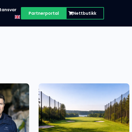
tansvar
Partnerportal
Nettbutikk