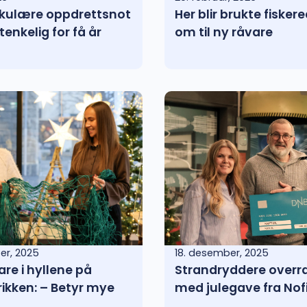
irkulære oppdrettsnot
Her blir brukte fiske
tenkelig for få år
om til ny råvare
er, 2025
18. desember, 2025
are i hyllene på
Strandryddere overr
ikken: – Betyr mye
med julegave fra Nof