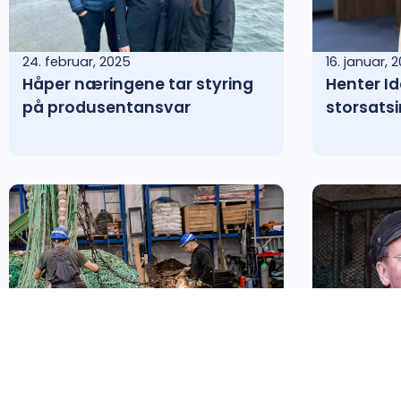
24. februar, 2025
16. januar, 
Håper næringene tar styring
Henter Id
på produsentansvar
storsats
18. oktober, 2024
10. oktober,