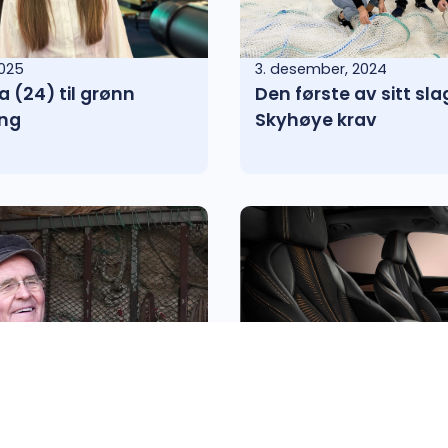
2025
3. desember, 2024
a (24) til grønn
Den første av sitt sla
ing
Skyhøye krav
 2024
19. september, 2024