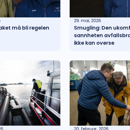
6
29. mai, 2026
aket må bli regelen
Smugling: Den ukomf
sannheten avfallsbr
ikke kan overse
26
20. februar, 2026