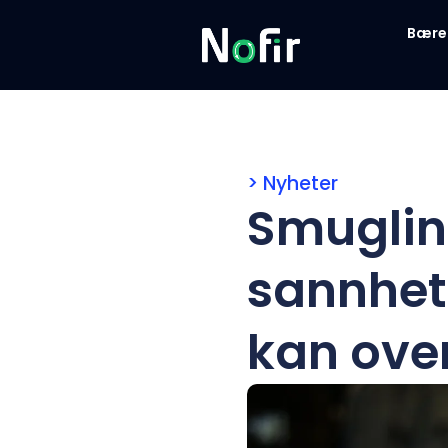
Bære
> Nyheter
Smuglin
sannhet
kan ove