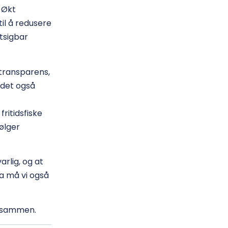
 Økt
til å redusere
tsigbar
 transparens,
 det også
ritidsfiske
følger
arlig, og at
Da må vi også
 – sammen.