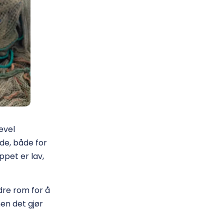
kevel
de, både for
ppet er lav,
dre rom for å
men det gjør