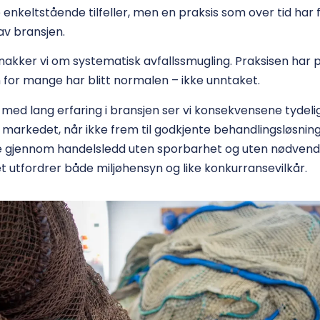
 enkeltstående tilfeller, men en praksis som over tid har f
 av bransjen.
 snakker vi om systematisk avfallssmugling. Praksisen har 
n for mange har blitt normalen – ikke unntaket.
med lang erfaring i bransjen ser vi konsekvensene tydelig
 i markedet, når ikke frem til godkjente behandlingsløsning
e gjennom handelsledd uten sporbarhet og uten nødvend
Det utfordrer både miljøhensyn og like konkurransevilkår.