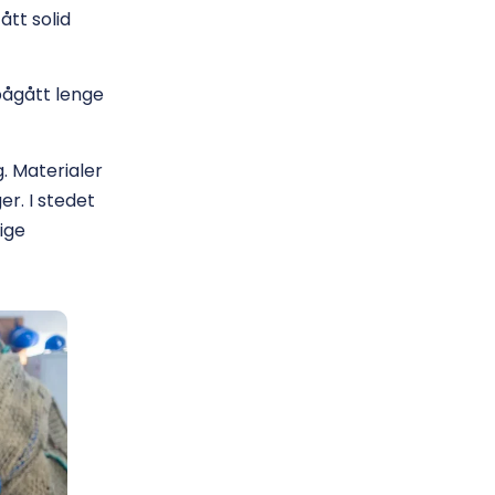
ått solid
pågått lenge
. Materialer
er. I stedet
ige