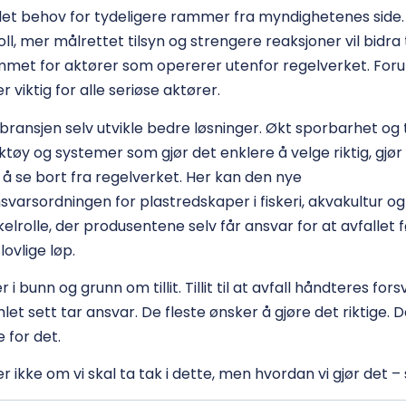
det behov for tydeligere rammer fra myndighetenes side.
l, mer målrettet tilsyn og strengere reaksjoner vil bidra 
met for aktører som opererer utenfor regelverket. Foru
 viktig for alle seriøse aktører.
 bransjen selv utvikle bedre løsninger. Økt sporbarhet og
tøy og systemer som gjør det enklere å velge riktig, gjør
 å se bort fra regelverket. Her kan den nye
arsordningen for plastredskaper i fiskeri, akvakultur og f
kelrolle, der produsentene selv får ansvar for at avfallet 
ovlige løp.
i bunn og grunn om tillit. Tillit til at avfall håndteres forsv
et sett tar ansvar. De fleste ønsker å gjøre det riktige. 
e for det.
r ikke om vi skal ta tak i dette, men hvordan vi gjør det