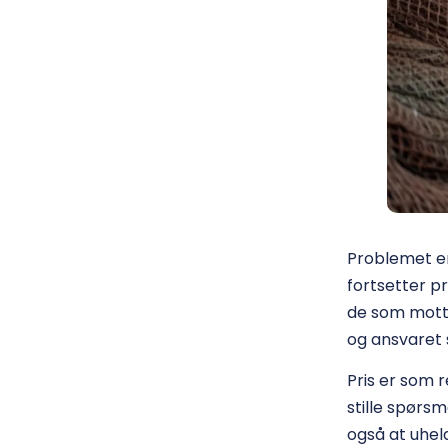
Problemet er
fortsetter p
de som mottar
og ansvaret s
Pris er som r
stille spørsm
også at uheld