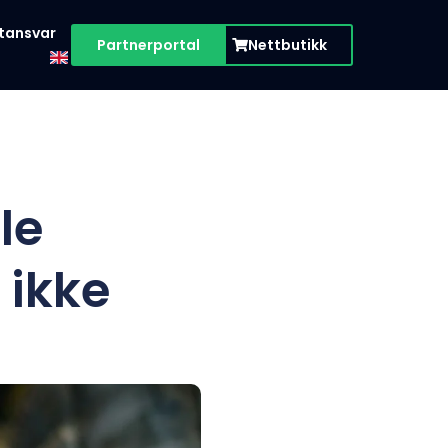
tansvar
Partnerportal
Nettbutikk
le
 ikke