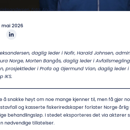
n Aleksandersen. Foto: Andreas Nordvik
. mai 2026
leksandersen, daglig leder i Nofir, Harald Johnsen, admi
etura Norge, Morten Bangås, daglig leder i Avfallsmegling
n, prosjektleder i Profa og Gjermund Vian, daglig leder i
p IKS.
de å snakke høyt om noe mange kjenner til, men få gjør n
tavfall og kasserte fiskeriredskaper forlater Norge årlig
ige behandlingsløp. I stedet eksporteres det via aktører
n nødvendige tillatelser.