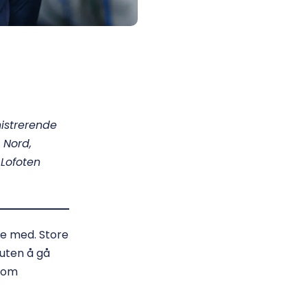
nistrerende
 Nord,
 Lofoten
oe med. Store
 uten å gå
 som