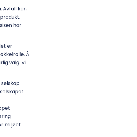
. Avfall kan
 produkt.
sisen har
det er
økkelrolle. Å
ig valg. Vi
:
e selskap
e selskapet
kapet
ring.
r miljøet.