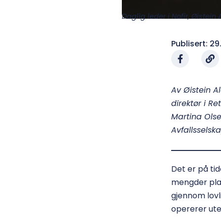
Daglig leder i Nofir, Øistei
Publisert:
29
Av Øistein A
direktør i R
Martina Olse
Avfallsselska
Det er på ti
mengder plas
gjennom lovl
opererer ute