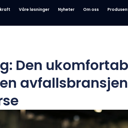
kraft
Våre løsninger
Nyheter
Om oss
Produsen
g: Den ukomfortab
en avfallsbransjen
rse